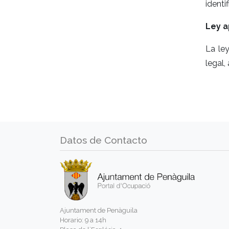
identi
Ley a
La le
legal,
Datos de Contacto
Ajuntament de Penàguila
Horario: 9 a 14h