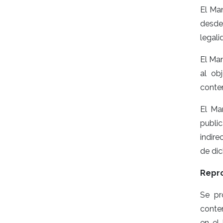
El Man
desde
legali
El Man
al ob
conten
El Ma
publi
indire
de dic
Repr
Se pr
conte
en el