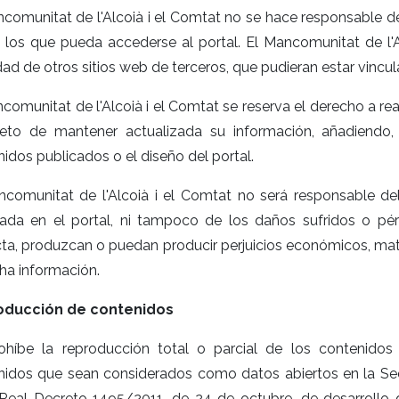
comunitat de l'Alcoià i el Comtat no se hace responsable de
 los que pueda accederse al portal. El Mancomunitat de l'
dad de otros sitios web de terceros, que pudieran estar vinc
comunitat de l'Alcoià i el Comtat se reserva el derecho a real
jeto de mantener actualizada su información, añadiendo, 
idos publicados o el diseño del portal.
ncomunitat de l'Alcoià i el Comtat no será responsable de
cada en el portal, ni tampoco de los daños sufridos o pé
cta, produzcan o puedan producir perjuicios económicos, mat
ha información.
oducción de contenidos
ohíbe la reproducción total o parcial de los contenidos 
nidos que sean considerados como datos abiertos en la Sed
 Real Decreto 1495/2011, de 24 de octubre, de desarrollo d