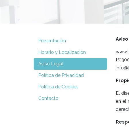
Aviso
Presentación
www.l
Horario y Localización
P0300
Aviso Legal
info@
Política de Privacidad
Propi
Política de Cookies
El dis
Contacto
en el
derech
Respo