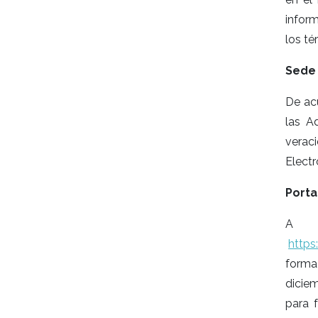
inform
los té
Sede 
De ac
las A
verac
Electr
Porta
A t
https
forma
dicie
para f