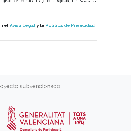
irigirse por escrito a Plaça de l´Església, 1 PENÀGUILA,
on el
Aviso Legal
y la
Política de Privacidad
royecto subvencionado