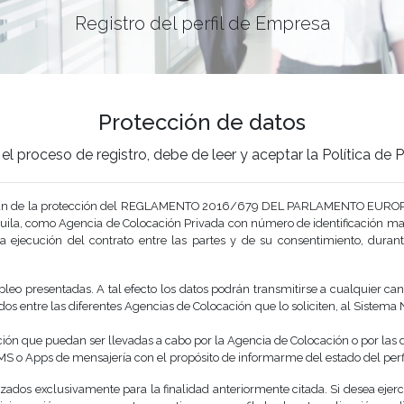
Registro del perfil de Empresa
Protección de datos
el proceso de registro, debe de leer y aceptar la Política de
o gozan de la protección del REGLAMENTO 2016/679 DEL PARLAMENTO EUROP
ila, como Agencia de Colocación Privada con número de identificación malc
 ejecución del contrato entre las partes y de su consentimiento, durante
leo presentadas. A tal efecto los datos podrán transmitirse a cualquier can
os entre las diferentes Agencias de Colocación que lo soliciten, al Sistema 
ción que puedan ser llevadas a cabo por la Agencia de Colocación o por las
MS o Apps de mensajería con el propósito de informarme del estado del perfil
izados exclusivamente para la finalidad anteriormente citada. Si desea eje