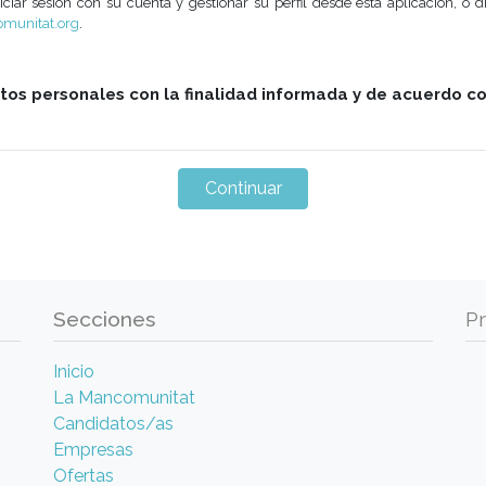
ciar sesión con su cuenta y gestionar su perfil desde esta aplicación, o d
munitat.org
.
atos personales con la finalidad informada y de acuerdo c
Secciones
P
Inicio
La Mancomunitat
Candidatos/as
Empresas
Ofertas