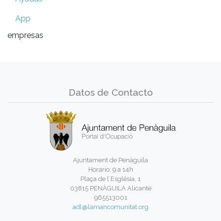
App
empresas
Datos de Contacto
Ajuntament de Penàguila
Horario: 9 a 14h
Plaça de l´Església, 1
03815 PENÀGUILA Alicante
965513001
adl@lamancomunitat.org