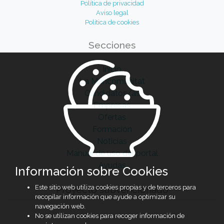
Política de privacidad
Aviso legal
Política de cookies
Secciones
Inicio
La Mancomunitat
Candidatos/as
Empresas
Ofertas
Formación
Noticias
Manual de uso del portal
Ayudas
Información sobre Cookies
Este sitio web utiliza cookies propias y de terceros para
Proyecto subvencionado
recopilar información que ayude a optimizar su
navegación web.
No se utilizan cookies para recoger información de