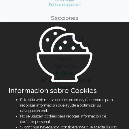
Política de cookies
Secciones
Inicio
La Mancomunitat
Candidatos/as
Empresas
Ofertas
Formación
Noticias
Manual de uso del portal
Ayudas
Información sobre Cookies
Este sitio web utiliza cookies propias y de terceros para
Proyecto subvencionado
recopilar información que ayude a optimizar su
navegación web.
No se utilizan cookies para recoger información de
carácter personal.
Si continúa navegando, consideramos que acepta su uso.