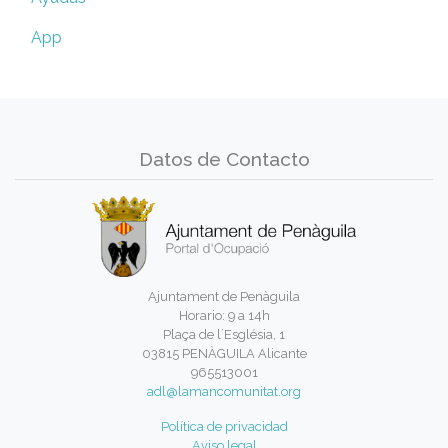
App
Datos de Contacto
Ajuntament de Penàguila
Horario: 9 a 14h
Plaça de l´Església, 1
03815 PENÀGUILA Alicante
965513001
adl@lamancomunitat.org
Política de privacidad
Aviso legal