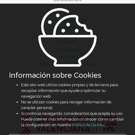
Inicio
La Mancomunitat
Candidatos/as
Empresas
Ofertas
Formación
Noticias
Manual de uso del portal
Ayudas
Información sobre Cookies
Este sitio web utiliza cookies propias y de terceros para
Proyecto subvencionado
recopilar información que ayude a optimizar su
navegación web.
No se utilizan cookies para recoger información de
carácter personal.
Si continúa navegando, consideramos que acepta su uso.
Puede obtener más información o conocer cómo cambiar
la configuración, en nuestra
Política de Cookies
.