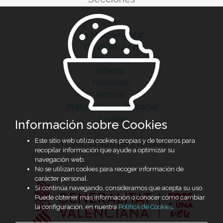
Inicio
La Mancomunitat
Candidatos/as
Empresas
Ofertas
Formación
Noticias
Manual de uso del portal
Ayudas
Información sobre Cookies
Este sitio web utiliza cookies propias y de terceros para
Proyecto subvencionado
recopilar información que ayude a optimizar su
navegación web.
No se utilizan cookies para recoger información de
carácter personal.
Si continúa navegando, consideramos que acepta su uso.
Puede obtener más información o conocer cómo cambiar
la configuración, en nuestra
Política de Cookies
.