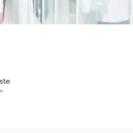
ste
es