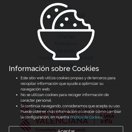
Inicio
La Mancomunitat
Candidatos/as
Empresas
Ofertas
Formación
Noticias
Manual de uso del portal
Ayudas
Información sobre Cookies
Este sitio web utiliza cookies propias y de terceros para
Proyecto subvencionado
recopilar información que ayude a optimizar su
navegación web.
No se utilizan cookies para recoger información de
carácter personal.
Si continúa navegando, consideramos que acepta su uso.
Puede obtener más información o conocer cómo cambiar
la configuración, en nuestra
Política de Cookies
.
Aceptar