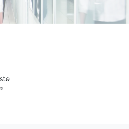
ste
es